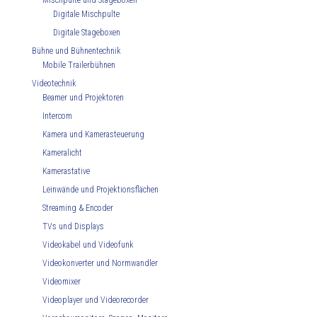
Mischpulte und Stageboxen
Digitale Mischpulte
Digitale Stageboxen
Bühne und Bühnentechnik
Mobile Trailerbühnen
Videotechnik
Beamer und Projektoren
Intercom
Kamera und Kamerasteuerung
Kameralicht
Kamerastative
Leinwände und Projektionsflächen
Streaming & Encoder
TVs und Displays
Videokabel und Videofunk
Videokonverter und Normwandler
Videomixer
Videoplayer und Videorecorder