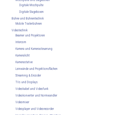
Mischpulte und Stageboxen
Digitale Mischpulte
Digitale Stageboxen
Bühne und Bühnentechnik
Mobile Trailerbühnen
Videotechnik
Beamer und Projektoren
Intercom
Kamera und Kamerasteuerung
Kameralicht
Kamerastative
Leinwände und Projektionsflächen
Streaming & Encoder
TVs und Displays
Videokabel und Videofunk
Videokonverter und Normwandler
Videomixer
Videoplayer und Videorecorder