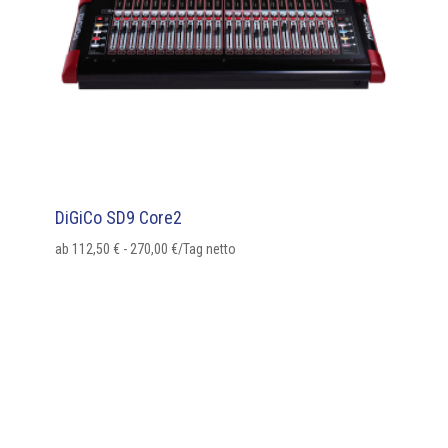
DiGiCo SD9 Core2
ab
112,50
€
-
270,00
€
/Tag netto