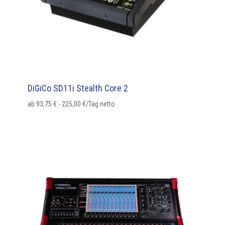
DiGiCo SD11i Stealth Core 2
ab
93,75
€
-
225,00
€
/Tag netto