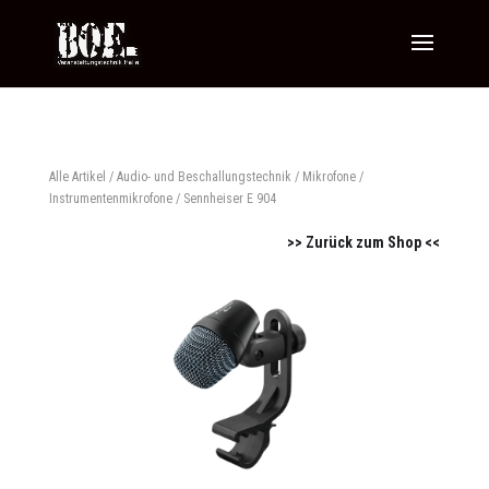
Alle Artikel
/
Audio- und Beschallungstechnik
/
Mikrofone
/
Instrumentenmikrofone
/ Sennheiser E 904
>> Zurück zum Shop <<