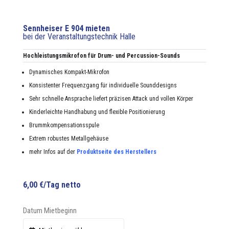
Sennheiser E 904 mieten
bei der Veranstaltungstechnik Halle
Hochleis­tungsmikro­fon für Drum- und Per­cus­sion-Sounds
Dynamis­ches Kom­pakt-Mikro­fon
Kon­sis­ten­ter Fre­quen­z­gang für indi­vidu­elle Sound­de­signs
Sehr schnelle Ansprache liefert präzisen Attack und vollen Kör­p­er
Kinder­le­ichte Hand­habung und flex­i­ble Posi­tion­ierung
Brummkom­pen­sa­tion­sspule
Extrem robustes Met­all­ge­häuse
mehr Infos auf der
Pro­duk­t­seite des Her­stellers
6,00
€
/Tag netto
Datum Mietbeginn