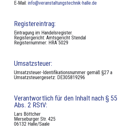
E‑Mail:
info@veranstaltungstechnik-halle.de
Registereintrag:
Ein­tra­gung im Han­del­sreg­is­ter.
Reg­is­terg­ericht: Amts­gericht Sten­dal
Reg­is­ter­num­mer: HRA 5029
Umsatzsteuer:
Umsatzs­teuer-Iden­ti­fika­tion­snum­mer gemäß §27 a
Umsatzs­teuerge­setz: DE305819296
Verantwortlich für den Inhalt nach § 55
Abs. 2 RStV:
Lars Böttch­er
Merse­burg­er Str. 425
06132 Halle/Saale