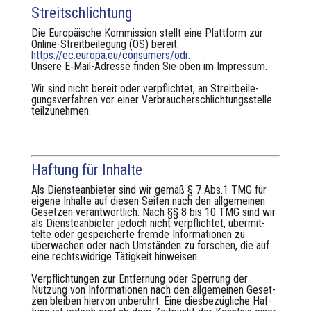
Streitschlichtung
Die Europäis­che Kom­mis­sion stellt eine Plat­tform zur
Online-Stre­it­bei­le­gung (OS) bere­it:
https://ec.europa.eu/consumers/odr
.
Unsere E‑Mail-Adresse find­en Sie oben im Impres­sum.
Wir sind nicht bere­it oder verpflichtet, an Stre­it­bei­le­
gungsver­fahren vor ein­er Ver­brauch­er­schlich­tungsstelle
teilzunehmen.
Haftung für Inhalte
Als Dien­stean­bi­eter sind wir gemäß § 7 Abs.1 TMG für
eigene Inhalte auf diesen Seit­en nach den all­ge­meinen
Geset­zen ver­ant­wortlich. Nach §§ 8 bis 10 TMG sind wir
als Dien­stean­bi­eter jedoch nicht verpflichtet, über­mit­
telte oder gespe­icherte fremde Infor­ma­tio­nen zu
überwachen oder nach Umstän­den zu forschen, die auf
eine rechtswidrige Tätigkeit hin­weisen.
Verpflich­tun­gen zur Ent­fer­nung oder Sper­rung der
Nutzung von Infor­ma­tio­nen nach den all­ge­meinen Geset­
zen bleiben hier­von unberührt. Eine dies­bezügliche Haf­