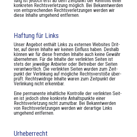
tung ist jedoch erst ab dem Zeit­punkt der Ken­nt­nis ein­er
konkreten Rechtsver­let­zung möglich. Bei Bekan­ntwer­den
von entsprechen­den Rechtsver­let­zun­gen wer­den wir
diese Inhalte umge­hend ent­fer­nen.
Haftung für Links
Unser Ange­bot enthält Links zu exter­nen Web­sites Drit­
ter, auf deren Inhalte wir keinen Ein­fluss haben. Deshalb
kön­nen wir für diese frem­den Inhalte auch keine Gewähr
übernehmen. Für die Inhalte der ver­link­ten Seit­en ist
stets der jew­eilige Anbi­eter oder Betreiber der Seit­en
ver­ant­wortlich. Die ver­link­ten Seit­en wur­den zum Zeit­
punkt der Ver­linkung auf mögliche Rechtsver­stöße über­
prüft. Rechtswidrige Inhalte waren zum Zeit­punkt der
Ver­linkung nicht erkennbar.
Eine per­ma­nente inhaltliche Kon­trolle der ver­link­ten Seit­
en ist jedoch ohne konkrete Anhalt­spunk­te ein­er
Rechtsver­let­zung nicht zumut­bar. Bei Bekan­ntwer­den
von Rechtsver­let­zun­gen wer­den wir der­ar­tige Links
umge­hend ent­fer­nen.
Urheberrecht