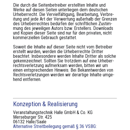
Die durch die Seit­en­be­treiber erstell­ten Inhalte und
Werke auf diesen Seit­en unter­liegen dem deutschen
Urhe­ber­recht. Die Vervielfäl­ti­gung, Bear­beitung, Ver­bre­
itung und jede Art der Ver­w­er­tung außer­halb der Gren­zen
des Urhe­ber­recht­es bedür­fen der schriftlichen Zus­tim­
mung des jew­eili­gen Autors bzw. Erstellers. Down­loads
und Kopi­en dieser Seite sind nur für den pri­vat­en, nicht
kom­merziellen Gebrauch ges­tat­tet.
Soweit die Inhalte auf dieser Seite nicht vom Betreiber
erstellt wur­den, wer­den die Urhe­ber­rechte Drit­ter
beachtet. Ins­beson­dere wer­den Inhalte Drit­ter als solche
gekennze­ich­net. Soll­ten Sie trotz­dem auf eine Urhe­ber­
rechtsver­let­zung aufmerk­sam wer­den, bit­ten wir um
einen entsprechen­den Hin­weis. Bei Bekan­ntwer­den von
Rechtsver­let­zun­gen wer­den wir der­ar­tige Inhalte umge­
hend ent­fer­nen.
Konzeption & Realisierung
Ver­anstal­tung­stech­nik Halle GmbH & Co. KG
Merse­burg­er Str. 425
06132 Halle/Saale
Alternative Streitbeilegung gemäß § 36 VSBG: