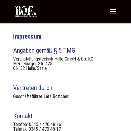
Impressum
Angaben gemäß § 5 TMG:
Ver­anstal­tung­stech­nik Halle GmbH & Co. KG
Merse­burg­er Str. 425
06132 Halle/Saale
Vertreten durch:
Geschäfts­führer Lars Böttch­er
Kontakt:
Tele­fon: 0345 / 470 48 16
Tele­fax: 0345 / 470 48 17