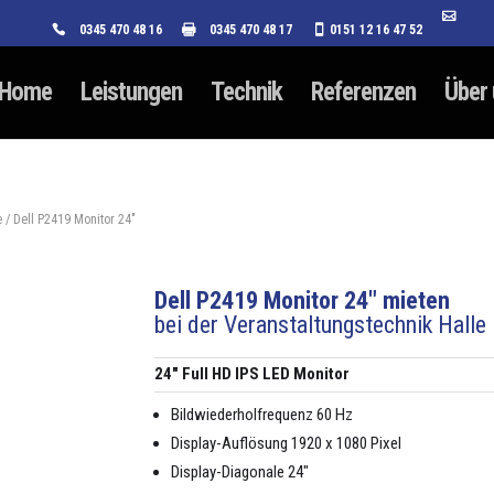
0345 470 48 16
0345 470 48 17
0151 12 16 47 52
Home
Leistungen
Technik
Referenzen
Über
e
/ Dell P2419 Monitor 24″
Dell P2419 Monitor 24″ mieten
bei der Veranstaltungstechnik Halle
24″ Full HD IPS LED Mon­i­tor
Bild­wieder­hol­fre­quenz 60 Hz
Dis­play-Auflö­sung 1920 x 1080 Pix­el
Dis­play-Diag­o­nale 24″