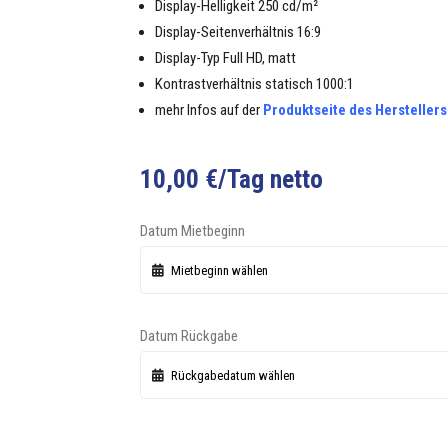
Dis­play-Hel­ligkeit 250 cd/m²
Dis­play-Seit­en­ver­hält­nis 16:9
Dis­play-Typ Full HD, matt
Kon­trastver­hält­nis sta­tisch 1000:1
mehr Infos auf der
Pro­duk­t­seite des Her­stellers
10,00
€
/Tag netto
Datum Mietbeginn
Datum Rückgabe