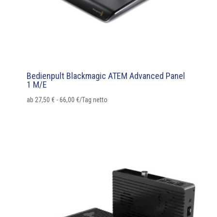
Bedienpult Blackmagic ATEM Advanced Panel
1 M/E
ab
27,50
€
-
66,00
€
/Tag netto