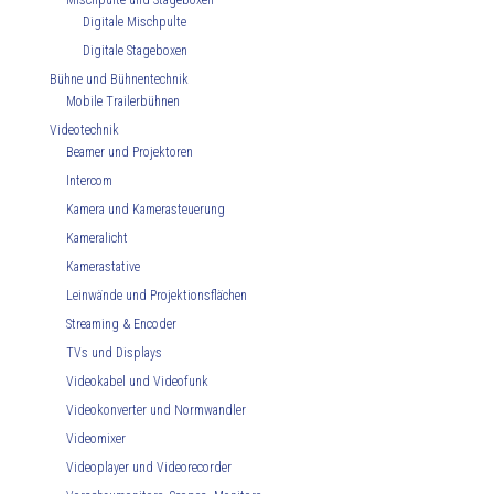
Mischpulte und Stageboxen
Digitale Mischpulte
Digitale Stageboxen
Bühne und Bühnentechnik
Mobile Trailerbühnen
Videotechnik
Beamer und Projektoren
Intercom
Kamera und Kamerasteuerung
Kameralicht
Kamerastative
Leinwände und Projektionsflächen
Streaming & Encoder
TVs und Displays
Videokabel und Videofunk
Videokonverter und Normwandler
Videomixer
Videoplayer und Videorecorder