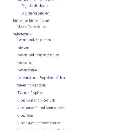
Mischpulte und Stageboxen
Digitale Mischpulte
Digitale Stageboxen
Bühne und Bühnentechnik
Mobile Trailerbühnen
Videotechnik
Beamer und Projektoren
Intercom
Kamera und Kamerasteuerung
Kameralicht
Kamerastative
Leinwände und Projektionsflächen
Streaming & Encoder
TVs und Displays
Videokabel und Videofunk
Videokonverter und Normwandler
Videomixer
Videoplayer und Videorecorder