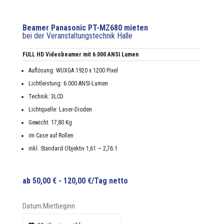
Beamer Panasonic PT-MZ680 mieten
bei der Veranstaltungstechnik Halle
FULL HD Videobeam­er mit 6.000 ANSI Lumen
Auflö­sung: WUXGA 1920 x 1200 Pix­el
Lichtleis­tung: 6.000 ANSI-Lumen
Tech­nik: 3LCD
Lichtquelle: Laser-Dio­den
Gewicht: 17,80 Kg
im Case auf Rollen
inkl. Stan­dard Objek­tiv 1,61 — 2,76:1
ab
50,00
€
-
120,00
€
/Tag netto
Datum Mietbeginn