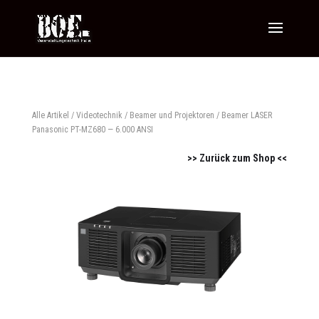
Alle Artikel
/
Videotechnik
/
Beamer und Projektoren
/ Beamer LASER
Panasonic PT-MZ680 — 6.000 ANSI
>> Zurück zum Shop <<