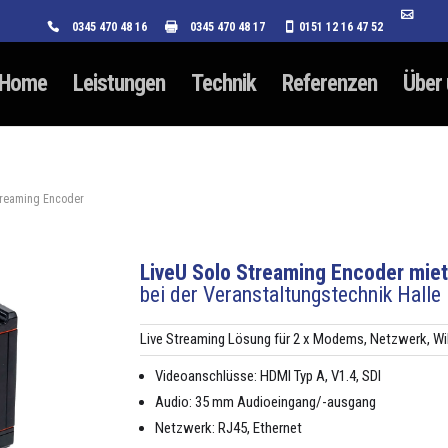
0345 470 48 16
0345 470 48 17
0151 12 16 47 52
Home
Leistungen
Technik
Referenzen
Über
Streaming Encoder
LiveU Solo Streaming Encoder mie
bei der Veranstaltungstechnik Halle
Live Stream­ing Lösung für 2 x Modems, Net­zw­erk, Wi
Videoan­schlüsse: HDMI Typ A, V1.4, SDI
Audio: 35 mm Audioein­gang/-aus­gang
Net­zw­erk: RJ45, Eth­er­net