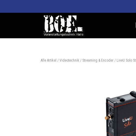
Alle Artikel
/
Videotechnik
/
Streaming & Encoder
/ LiveU Solo 