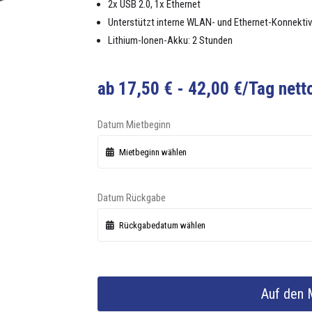
2x USB 2.0, 1x Eth­er­net
Unter­stützt interne WLAN- und Eth­er­net-Kon­nek­tiv­
Lithi­um-Ionen-Akku: 2 Stun­den
ab
17,50
€
-
42,00
€
/Tag nett
Datum Mietbeginn
Datum Rückgabe
Auf den 