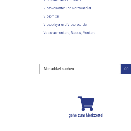
Videokabel und Videofunk
Videokonverter und Normwandler
Videomixer
Videoplayer und Videorecorder
Vorschaumonitore, Scopes, Monitore
GO

gehe zum Merkzettel