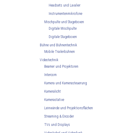
Headsets und Lavalier
Instrumentenmikrofone
Mischpulte und Stageboxen
Digitale Mischpulte
Digitale Stageboxen
Bühne und Bühnentechnik
Mobile Trailerbühnen
Videotechnik
Beamer und Projektoren
Intercom
Kamera und Kamerasteuerung
Kameralicht
Kamerastative
Leinwände und Projektionsflächen
Streaming & Encoder
TVs und Displays