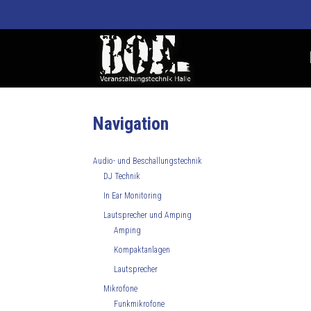
Navigation
Audio- und Beschallungstechnik
DJ Technik
In Ear Monitoring
Lautsprecher und Amping
Amping
Kompaktanlagen
Lautsprecher
Mikrofone
Funkmikrofone