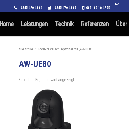
0345 470 48 16
0345 470 48 17
0151 12 16 47 52
Home
Leistungen
Technik
Referenzen
Über
Alle Artikel
/ Produkte verschlagwortet mit „AW-UE80“
AW-UE80
Einzelnes Ergebnis wird angezeigt