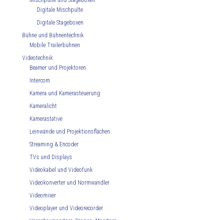
Mischpulte und Stageboxen
Digitale Mischpulte
Digitale Stageboxen
Bühne und Bühnentechnik
Mobile Trailerbühnen
Videotechnik
Beamer und Projektoren
Intercom
Kamera und Kamerasteuerung
Kameralicht
Kamerastative
Leinwände und Projektionsflächen
Streaming & Encoder
TVs und Displays
Videokabel und Videofunk
Videokonverter und Normwandler
Videomixer
Videoplayer und Videorecorder