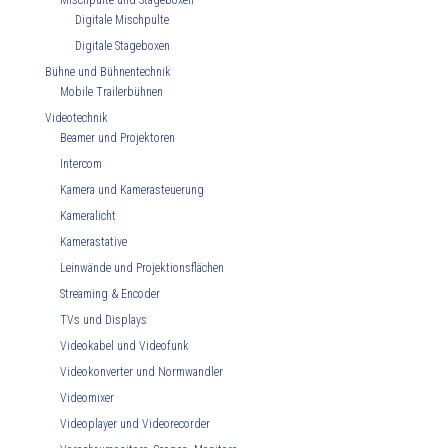
Mischpulte und Stageboxen
Digitale Mischpulte
Digitale Stageboxen
Bühne und Bühnentechnik
Mobile Trailerbühnen
Videotechnik
Beamer und Projektoren
Intercom
Kamera und Kamerasteuerung
Kameralicht
Kamerastative
Leinwände und Projektionsflächen
Streaming & Encoder
TVs und Displays
Videokabel und Videofunk
Videokonverter und Normwandler
Videomixer
Videoplayer und Videorecorder