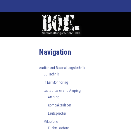
Navigation
Audio- und Beschallungstechnik
DJ Technik
In Ear Monitoring
Lautsprecher und Amping
Amping
Kompaktanlagen
Lautsprecher
Mikrofone
Funkmikrofone