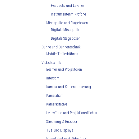
Headsets und Lavalier
Instrumentenmikrofone
Mischpulte und Stageboxen
Digitale Mischpulte
Digitale Stageboxen
Bühne und Bühnentechnik
Mobile Trailerbühnen
Videotechnik
Beamer und Projektoren
Intercom
Kamera und Kamerasteuerung
Kameralicht
Kamerastative
Leinwände und Projektionsflächen
Streaming & Encoder
TVs und Displays