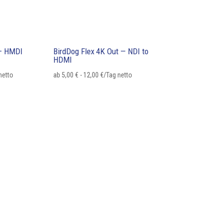
 — HMDI
BirdDog Flex 4K Out — NDI to
HDMI
netto
ab
5,00
€
-
12,00
€
/Tag netto