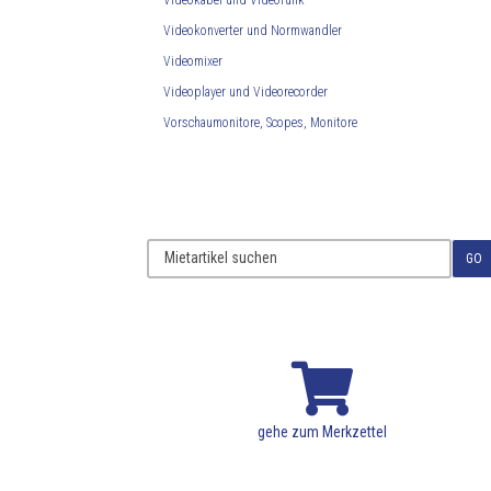
Videokabel und Videofunk
Videokonverter und Normwandler
Videomixer
Videoplayer und Videorecorder
Vorschaumonitore, Scopes, Monitore
GO

gehe zum Merkzettel