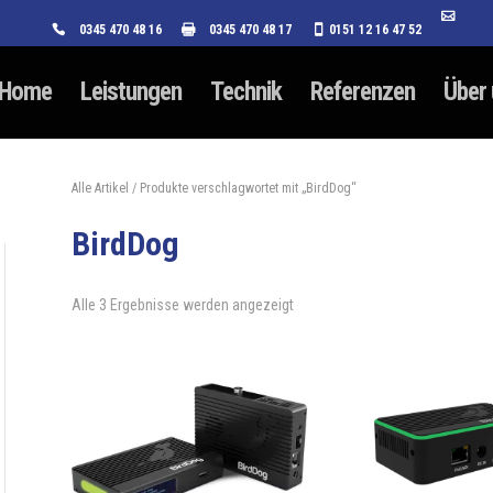
0345 470 48 16
0345 470 48 17
0151 12 16 47 52
Home
Leistungen
Technik
Referenzen
Über
Alle Artikel
/ Produkte verschlagwortet mit „BirdDog“
BirdDog
Alle 3 Ergebnisse werden angezeigt