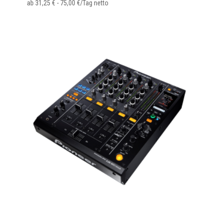
ab
31,25
€
-
75,00
€
/Tag netto