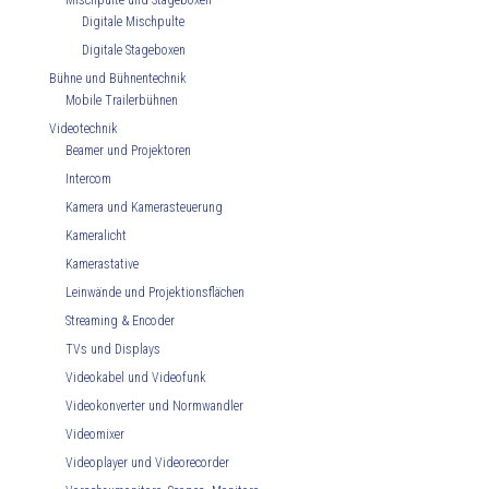
Mischpulte und Stageboxen
Digitale Mischpulte
Digitale Stageboxen
Bühne und Bühnentechnik
Mobile Trailerbühnen
Videotechnik
Beamer und Projektoren
Intercom
Kamera und Kamerasteuerung
Kameralicht
Kamerastative
Leinwände und Projektionsflächen
Streaming & Encoder
TVs und Displays
Videokabel und Videofunk
Videokonverter und Normwandler
Videomixer
Videoplayer und Videorecorder