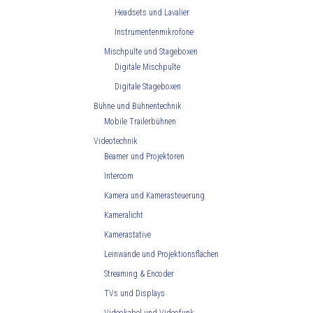
Headsets und Lavalier
Instrumentenmikrofone
Mischpulte und Stageboxen
Digitale Mischpulte
Digitale Stageboxen
Bühne und Bühnentechnik
Mobile Trailerbühnen
Videotechnik
Beamer und Projektoren
Intercom
Kamera und Kamerasteuerung
Kameralicht
Kamerastative
Leinwände und Projektionsflächen
Streaming & Encoder
TVs und Displays