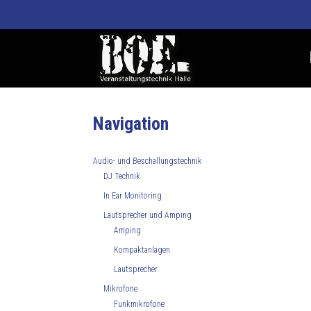
Navigation
Audio- und Beschallungstechnik
DJ Technik
In Ear Monitoring
Lautsprecher und Amping
Amping
Kompaktanlagen
Lautsprecher
Mikrofone
Funkmikrofone