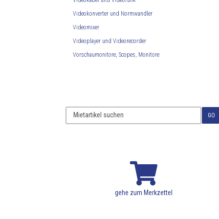
Videokabel und Videofunk
Videokonverter und Normwandler
Videomixer
Videoplayer und Videorecorder
Vorschaumonitore, Scopes, Monitore
GO

gehe zum Merkzettel