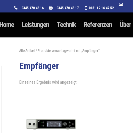
0345 470 48 16
0345 470 48 17
0151 12 16 47 52
Home
Leistungen
Technik
Referenzen
Über
Alle Artikel
/ Produkte verschlagwortet mit „Empfänger“
Empfänger
Einzelnes Ergebnis wird angezeigt