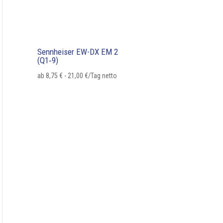
Sennheiser EW-DX EM 2
(Q1‑9)
ab
8,75
€
-
21,00
€
/Tag netto