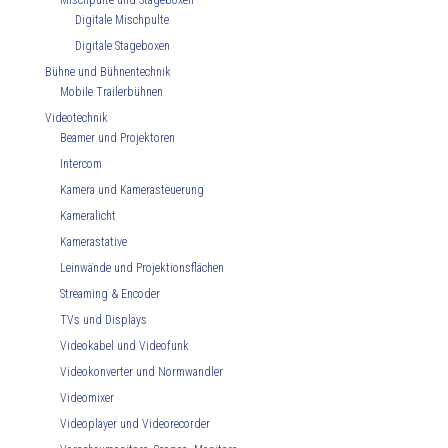
Mischpulte und Stageboxen
Digitale Mischpulte
Digitale Stageboxen
Bühne und Bühnentechnik
Mobile Trailerbühnen
Videotechnik
Beamer und Projektoren
Intercom
Kamera und Kamerasteuerung
Kameralicht
Kamerastative
Leinwände und Projektionsflächen
Streaming & Encoder
TVs und Displays
Videokabel und Videofunk
Videokonverter und Normwandler
Videomixer
Videoplayer und Videorecorder