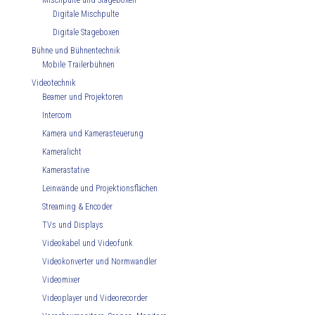
Mischpulte und Stageboxen
Digitale Mischpulte
Digitale Stageboxen
Bühne und Bühnentechnik
Mobile Trailerbühnen
Videotechnik
Beamer und Projektoren
Intercom
Kamera und Kamerasteuerung
Kameralicht
Kamerastative
Leinwände und Projektionsflächen
Streaming & Encoder
TVs und Displays
Videokabel und Videofunk
Videokonverter und Normwandler
Videomixer
Videoplayer und Videorecorder