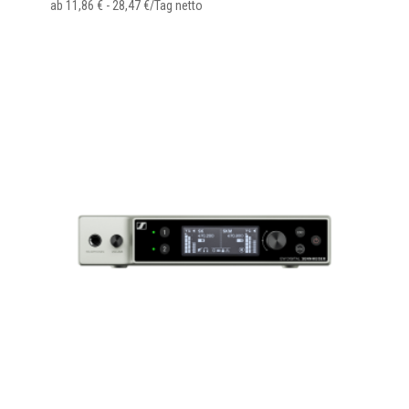
ab
11,86
€
-
28,47
€
/Tag netto