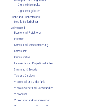
Mischpulte und Stageboxen
Digitale Mischpulte
Digitale Stageboxen
Bühne und Bühnentechnik
Mobile Trailerbühnen
Videotechnik
Beamer und Projektoren
Intercom
Kamera und Kamerasteuerung
Kameralicht
Kamerastative
Leinwände und Projektionsflächen
Streaming & Encoder
TVs und Displays
Videokabel und Videofunk
Videokonverter und Normwandler
Videomixer
Videoplayer und Videorecorder