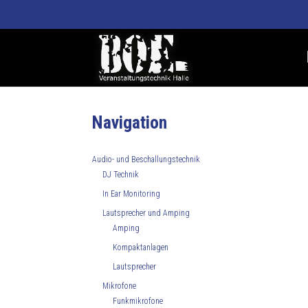
Navigation
Audio- und Beschallungstechnik
DJ Technik
In Ear Monitoring
Lautsprecher und Amping
Amping
Kompaktanlagen
Lautsprecher
Mikrofone
Funkmikrofone