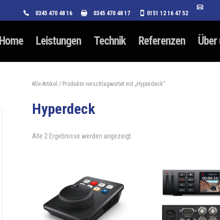
0345 470 48 16
0345 470 48 17
0151 12 16 47 52
Home
Leistungen
Technik
Referenzen
Über
Alle Artikel
/ Produkte verschlagwortet mit „Hyperdeck“
Hyperdeck
Alle 2 Ergebnisse werden angezeigt