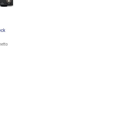
eck
netto