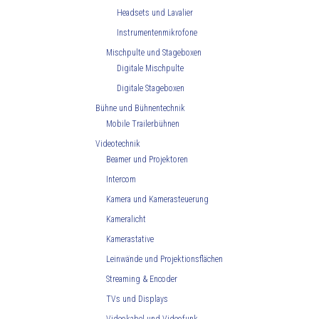
Headsets und Lavalier
Instrumentenmikrofone
Mischpulte und Stageboxen
Digitale Mischpulte
Digitale Stageboxen
Bühne und Bühnentechnik
Mobile Trailerbühnen
Videotechnik
Beamer und Projektoren
Intercom
Kamera und Kamerasteuerung
Kameralicht
Kamerastative
Leinwände und Projektionsflächen
Streaming & Encoder
TVs und Displays