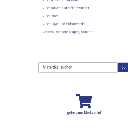
Videokabel und Videofunk
Videokonverter und Normwandler
Videomixer
Videoplayer und Videorecorder
Vorschaumonitore, Scopes, Monitore
GO

gehe zum Merkzettel