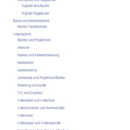
Mischpulte und Stageboxen
Digitale Mischpulte
Digitale Stageboxen
Bühne und Bühnentechnik
Mobile Trailerbühnen
Videotechnik
Beamer und Projektoren
Intercom
Kamera und Kamerasteuerung
Kameralicht
Kamerastative
Leinwände und Projektionsflächen
Streaming & Encoder
TVs und Displays
Videokabel und Videofunk
Videokonverter und Normwandler
Videomixer
Videoplayer und Videorecorder