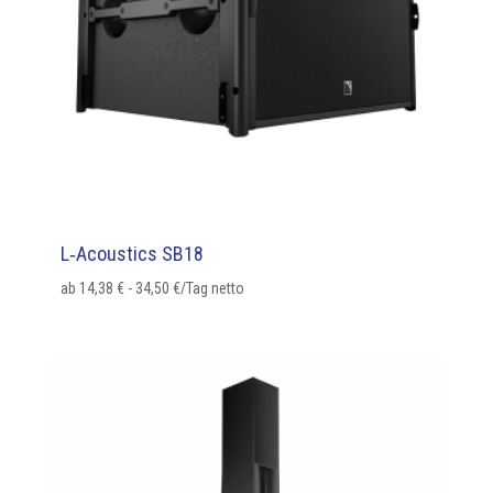
L‑Acoustics SB18
ab
14,38
€
-
34,50
€
/Tag netto