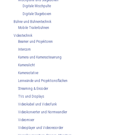
Mischpulte und Stageboxen
Digitale Mischpulte
Digitale Stageboxen
Bühne und Bühnentechnik
Mobile Trailerbühnen
Videotechnik
Beamer und Projektoren
Intercom
Kamera und Kamerasteuerung
Kameralicht
Kamerastative
Leinwände und Projektionsflächen
Streaming & Encoder
TVs und Displays
Videokabel und Videofunk
Videokonverter und Normwandler
Videomixer
Videoplayer und Videorecorder