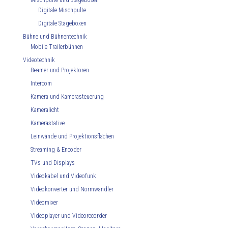
Mischpulte und Stageboxen
Digitale Mischpulte
Digitale Stageboxen
Bühne und Bühnentechnik
Mobile Trailerbühnen
Videotechnik
Beamer und Projektoren
Intercom
Kamera und Kamerasteuerung
Kameralicht
Kamerastative
Leinwände und Projektionsflächen
Streaming & Encoder
TVs und Displays
Videokabel und Videofunk
Videokonverter und Normwandler
Videomixer
Videoplayer und Videorecorder