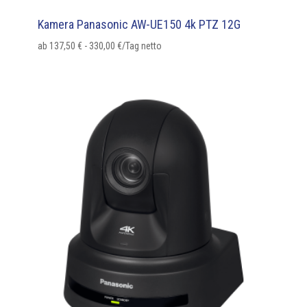
Kamera Panasonic AW-UE150 4k PTZ 12G
ab
137,50
€
-
330,00
€
/Tag netto