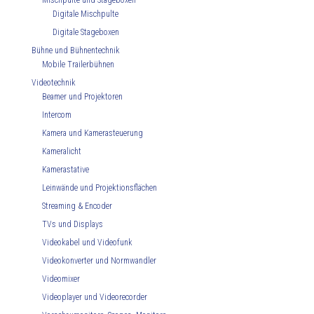
Mischpulte und Stageboxen
Digitale Mischpulte
Digitale Stageboxen
Bühne und Bühnentechnik
Mobile Trailerbühnen
Videotechnik
Beamer und Projektoren
Intercom
Kamera und Kamerasteuerung
Kameralicht
Kamerastative
Leinwände und Projektionsflächen
Streaming & Encoder
TVs und Displays
Videokabel und Videofunk
Videokonverter und Normwandler
Videomixer
Videoplayer und Videorecorder