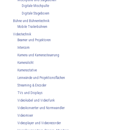
Mischpulte und Stageboxen
Digitale Mischpulte
Digitale Stageboxen
Bühne und Bühnentechnik
Mobile Trailerbühnen
Videotechnik
Beamer und Projektoren
Intercom
Kamera und Kamerasteuerung
Kameralicht
Kamerastative
Leinwände und Projektionsflächen
Streaming & Encoder
TVs und Displays
Videokabel und Videofunk
Videokonverter und Normwandler
Videomixer
Videoplayer und Videorecorder