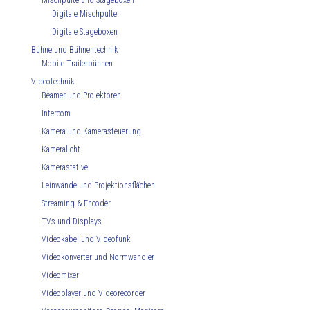
Mischpulte und Stageboxen
Digitale Mischpulte
Digitale Stageboxen
Bühne und Bühnentechnik
Mobile Trailerbühnen
Videotechnik
Beamer und Projektoren
Intercom
Kamera und Kamerasteuerung
Kameralicht
Kamerastative
Leinwände und Projektionsflächen
Streaming & Encoder
TVs und Displays
Videokabel und Videofunk
Videokonverter und Normwandler
Videomixer
Videoplayer und Videorecorder